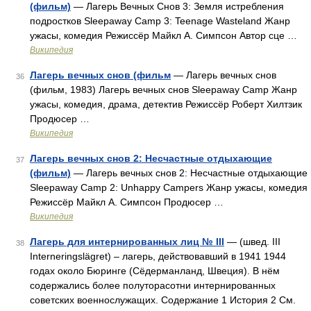
(фильм)
— Лагерь Вечных Снов 3: Земля истребления
подростков Sleepaway Camp 3: Teenage Wasteland Жанр
ужасы, комедия Режиссёр Майкл А. Симпсон Автор сце …
Википедия
Лагерь вечных снов (фильм
— Лагерь вечных снов
36
(фильм, 1983) Лагерь вечных снов Sleepaway Camp Жанр
ужасы, комедия, драма, детектив Режиссёр Роберт Хилтзик
Продюсер …
Википедия
Лагерь вечных снов 2: Несчастные отдыхающие
37
(фильм)
— Лагерь вечных снов 2: Несчастные отдыхающие
Sleepaway Camp 2: Unhappy Campers Жанр ужасы, комедия
Режиссёр Майкл А. Симпсон Продюсер …
Википедия
Лагерь для интернированных лиц № III
— (швед. III
38
Interneringslägret) – лагерь, действовавший в 1941 1944
годах около Бюринге (Сёдерманланд, Швеция). В нём
содержались более полуторасотни интернированных
советских военнослужащих. Содержание 1 История 2 См.