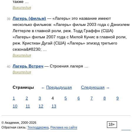
также …
Википедия
Лагерь (фильм)
— «Лагерь» это название имеют
39
несколько фильмов: «Лагерь» фильм 2003 года с Дэниэлем
Леттерле в главной роли, реж. Тодд Граффн (США)
«Лагерь» фильм 2007 года с Милой Кунис в главной роли,
реж. Кристиан Дугай (США) «Лагерь» эпизод третьего
сезона&#8230; …
Википедия
Лагерь Встреч
— Строения лагеря …
40
Википедия
Страницы
←
Предыдущая
Следующая
→
1
2
3
4
5
6
7
8
9
10
11
12
13
© Академик, 2000-2026
18+
Обратная связь:
Техподдержка
,
Реклама на сайте